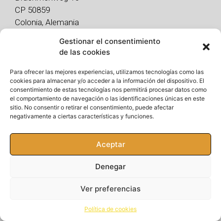
CP 50859
Colonia, Alemania
Gestionar el consentimiento
de las cookies
Nuestros Servicios
Para ofrecer las mejores experiencias, utilizamos tecnologías como las
SEO para Amazon
cookies para almacenar y/o acceder a la información del dispositivo. El
Publicidad en Amazon
consentimiento de estas tecnologías nos permitirá procesar datos como
el comportamiento de navegación o las identificaciones únicas en este
Consultoría Amazon 1:1
sitio. No consentir o retirar el consentimiento, puede afectar
Diseño Gráfico para Amazon
negativamente a ciertas características y funciones.
Herramientas
Aceptar
Automatizador de Precios
Denegar
Recuperador de Dinero
Ver preferencias
Política de cookies
Agencia